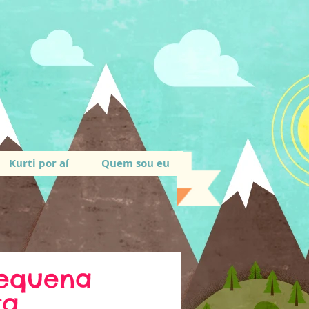
Kurti por aí
Quem sou eu
Pequena
ta