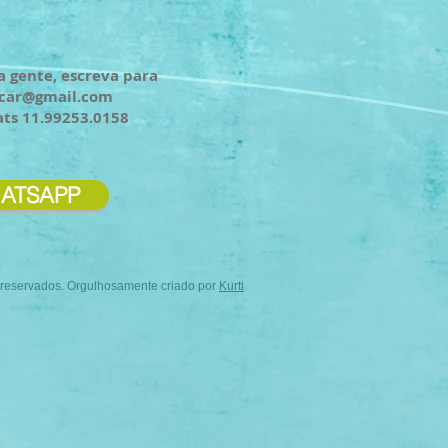
a gente, escreva para
ncar@gmail.com
ats 11.99253.0158
ATSAPP
s reservados. Orgulhosamente criado por
Kurti