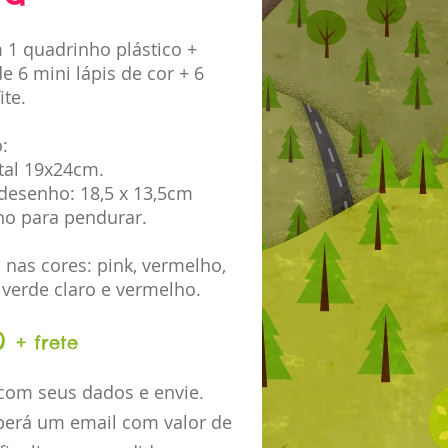
 1 quadrinho plástico +
e 6 mini lápis de cor + 6
ite.
:
tal 19x24cm.
desenho: 18,5 x 13,5cm
o para pendurar.
 nas cores: pink, vermelho,
, verde claro e vermelho.
00
+ frete
com seus dados e envie.
berá um email com valor de