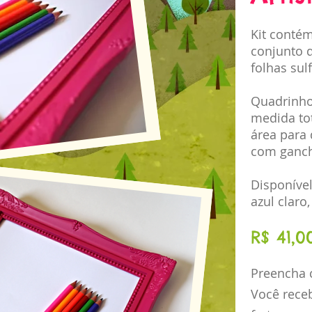
Kit contém
conjunto d
folhas sulf
Quadrinho
medida to
área para 
com ganch
Disponível
azul claro
R$ 41,
Preencha 
Você rece