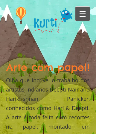
Arte com papel!
Olha que incrível o trabalho dos
artistas indianos Deepti Nair and
Harikrishnan Panicker,
conhecidos como Hari & Deepti.
A arte é toda feita com recortes
no papel, montado em