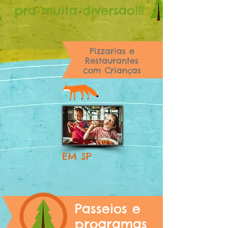
pra
muita diversão!!!
Pizzarias e
Restaurantes
com Crianças
EM SP
Passeios e
programas