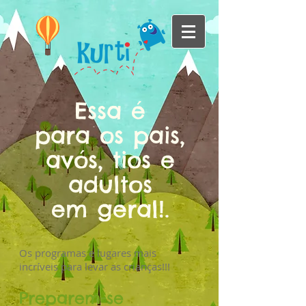
Essa é
para
os pais,
avós, tios e
adultos
em geral!.
Os programas e lugares mais
incríveis para levar as crianças!!!
Preparem-se