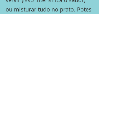
servir (isso intensifica o sabor)
ou misturar tudo no prato.
Potes
de plástico não são
recomendados porque fazem as
folhas murcharem depois de 2
dias.
Se você deseja colocar atum,
frango ou outro tipo de carne, o
melhor é cozinhar e conservar à
parte, misturando apenas no
prato.
Qualquer legume ou grão, deve
estar cozido e sem sal, antes de