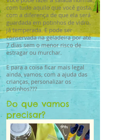
Você pode fazer a salada normal,
com tudo aquilo que você gosta,
com a diferença de que ela será
guardada em potinhos de vidro,
já temperada. E pode ser
conservada na geladeira por até
7 dias sem o menor risco de
estragar ou murchar.
E para a coisa ficar mais legal
ainda, vamos, com a ajuda das
crianças, personalizar os
potinhos???
Do que vamos
precisar?