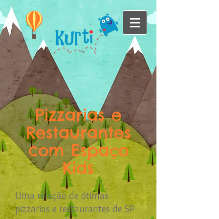
Pizzarias e
Restaurantes
com Espaço
Kids
Uma relação de ótimas
pizzarias e restaurantes de SP