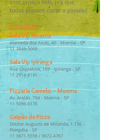
com espaço kids, pra que
todos possam curtir o passeio!
PIZZARIAS
Sala Vip Moema
Alameda dos Aicás, 40 - Moema - SP
11 3849-5000
Sala Vip Ipiranga
Rua Cisplatina, 195 - Ipiranga - SP
11 2914-8181
Pizzaria Camelo – Moema
Av. Aratãs, 794 - Moema - SP
11 5096-0176
Galpão da Pizza
Doutor Augusto de Miranda, 1.156 –
Pompéia - SP
11 3871-5556
/
3672-4767