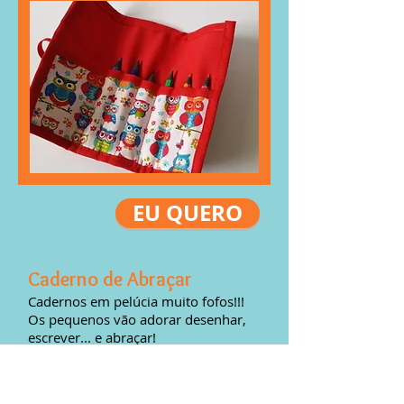
EU QUERO
Caderno de Abraçar
Cadernos em pelúcia muito fofos!!!
Os pequenos vão adorar desenhar,
escrever... e abraçar!
Disponível nos modelos:
Rei e rainha
.
13,5cm x 13,5cm (
96 folhas) -
capa
removível