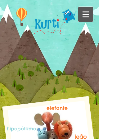
elefante
hipopótamo
leão