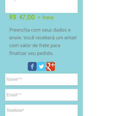
R$ 47,00
+ frete
Preencha com seus dados e
envie. Você receberá um email
com valor de frete para
finalizar seu pedido.