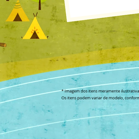
* Imagem dos itens meramente ilustrativa
O
s itens podem variar de modelo, confor