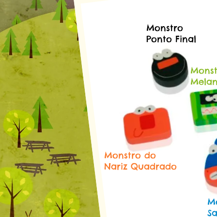
Monstro
Ponto Final
Monst
Melan
Monstro do
Nariz Quadrado
M
S