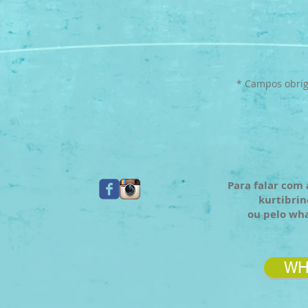
* Campos obrig
Para falar com 
kurtibri
ou pelo wh
WH