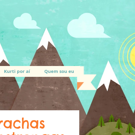
Kurti por aí
Quem sou eu
rachas