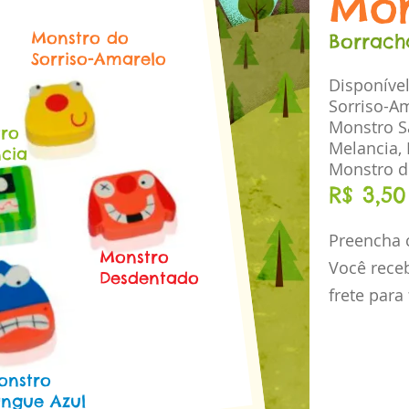
Mon
Monstro do
Borrach
Sorriso-Amarelo
Disponíve
Sorriso-A
Monstro S
ro
Melancia, 
cia
Monstro d
R$ 3,5
Preencha 
Monstro
Você rece
Desdentado
frete para
onstro
angue Azul