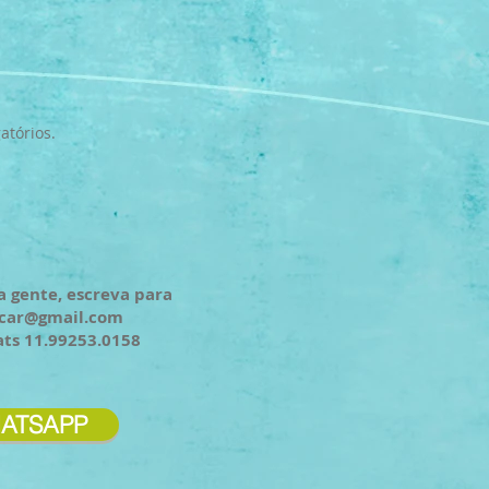
atórios.
a gente, escreva para
ncar@gmail.com
ats 11.99253.0158
ATSAPP