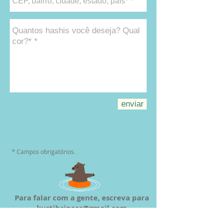
enviar
* Campos obrigatórios.
Para falar com a gente, escreva para
kurtibrincar@gmail.com
ou pelo whats
11.99253.0158