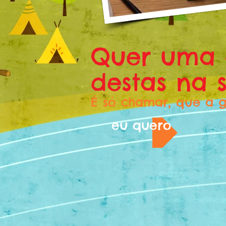
Quer uma 
destas na s
É só chamar, que a g
eu quero