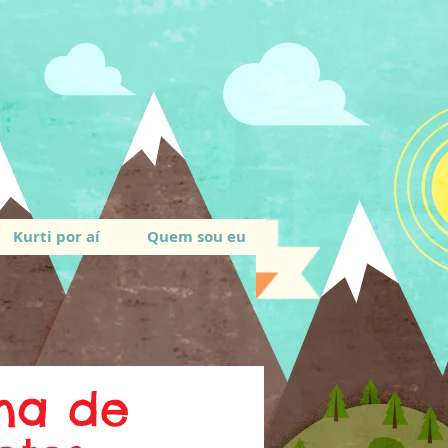
Kurti por aí
Quem sou eu
ina de