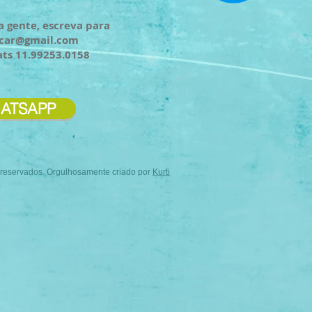
a gente, escreva para
ncar@gmail.com
ats 11.99253.0158
ATSAPP
s reservados. Orgulhosamente criado por
Kurti