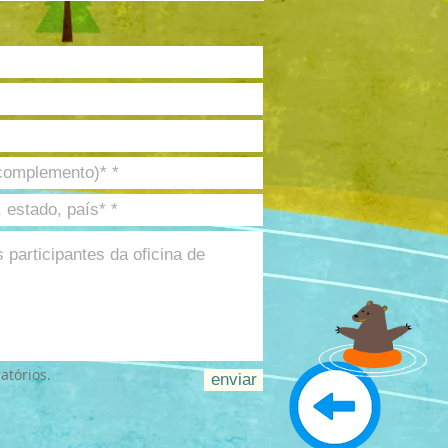
atórios.
enviar