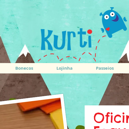
Bonecos
Lojinha
Passeios
Ofic