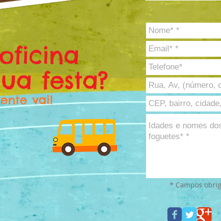
oficina
ua festa?
ente vai!
* Campos obrig