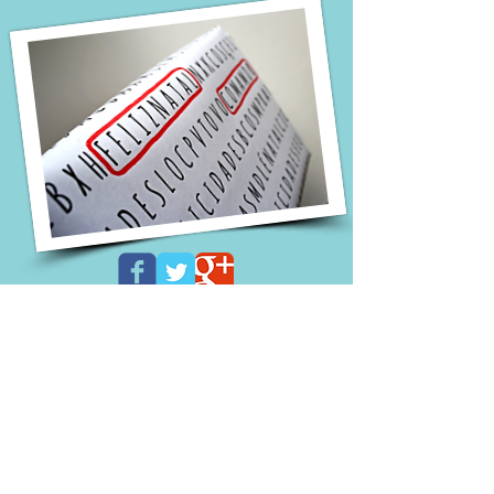
Para falar com a gente, escreva para
kurtibrincar@gmail.com
ou pelo whats
11.99253.0158
WHATSAPP