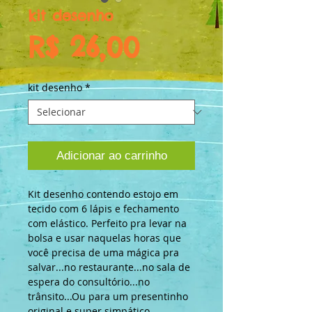
kit desenho
Preço
R$ 26,00
kit desenho
*
Adicionar ao carrinho
Kit desenho contendo estojo em 
tecido com 6 lápis e fechamento 
com elástico. Perfeito pra levar na 
bolsa e usar naquelas horas que 
você precisa de uma mágica pra 
salvar...no restaurante...no sala de 
espera do consultório...no 
trânsito...Ou para um presentinho 
original e super simpático.