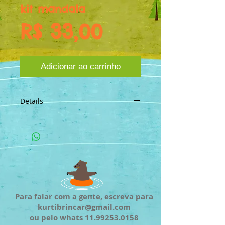
kit mandala
Preço
R$ 33,00
Adicionar ao carrinho
Details
Esse kit contém:
1 tesoura
algumas folhas de papel celofane
de várias cores
2 pulseiras de metal
1 cola prit
1 pedaço de fita de cetim (40cm)
Para falar com a gente, escreva para
1 cola com glitter
kurtibrincar@gmail.com
ou pelo whats
11.99253.0158