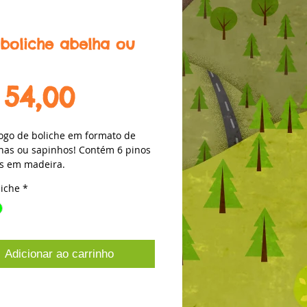
 boliche abelha ou
Preço
 54,00
jogo de boliche em formato de 
has ou sapinhos! Contém 6 pinos 
as em madeira.
liche
*
Adicionar ao carrinho