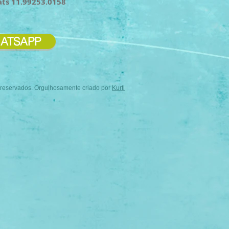
ats 11.99253.0158
ATSAPP
s reservados. Orgulhosamente criado por
Kurti