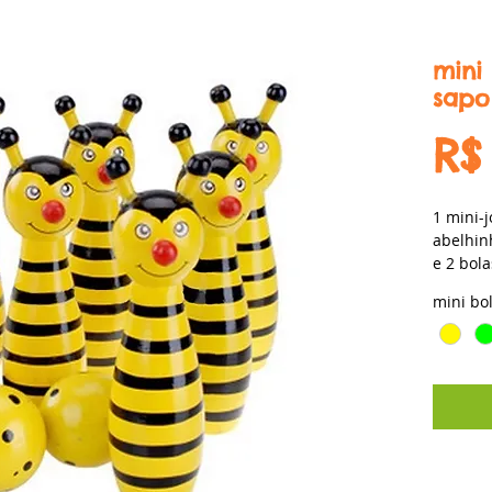
mini
sapo
R$
1 mini-
abelhin
e 2 bol
mini bo