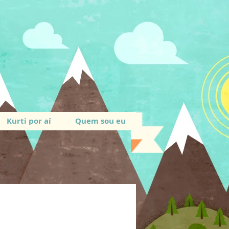
Kurti por aí
Quem sou eu