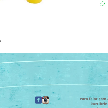
o
Para falar com 
kurtibri