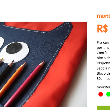
mons
R$
Pra carr
pertenc
Contém u
bloco d
Disponí
Sacola 
Bloco d
30cm co
monste