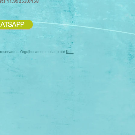
ats 11.99253.0158
ATSAPP
s reservados. Orgulhosamente criado por
Kurti