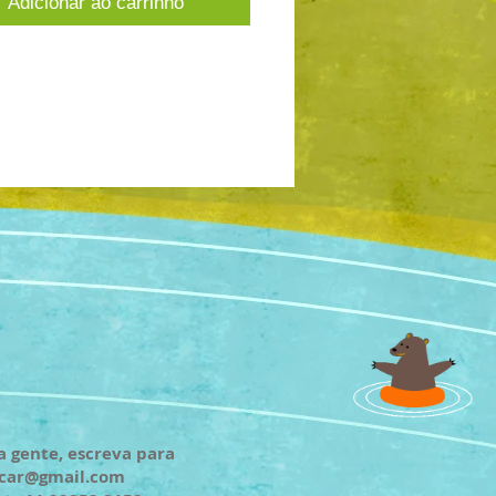
Adicionar ao carrinho
a gente, escreva para
ncar@gmail.com