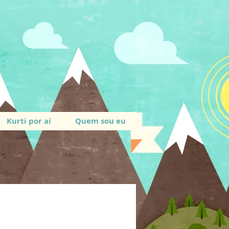
Kurti por aí
Quem sou eu