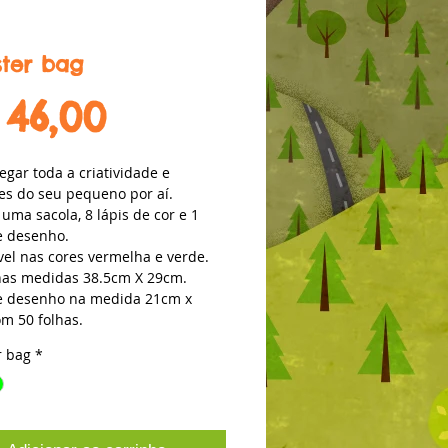
ter bag
Preço
 46,00
egar toda a criatividade e 
es do seu pequeno por aí.
ma sacola, 8 lápis de cor e 1 
e desenho. 
vel nas cores vermelha e verde. 
nas medidas 38.5cm X 29cm. 
e desenho na medida 21cm x 
m 50 folhas.
r bag
*