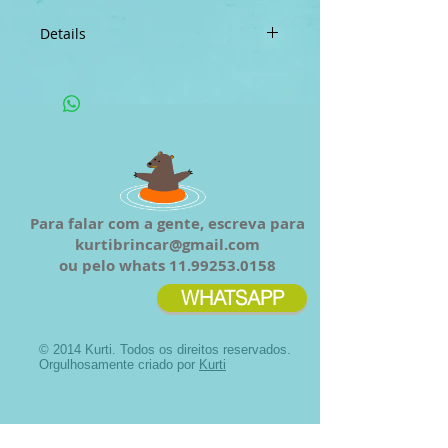
Details
Oficina que vai até você, na cidade
de SP! Com duração de 1 hora e
meia.
Temos outros temas disponíveis.
Consulte-nos!
Para falar com a gente, escreva para
kurtibrincar@gmail.com
ou pelo whats
11.99253.0158
WHATSAPP
© 2014 Kurti. Todos os direitos reservados.
Orgulhosamente criado por
Kurti